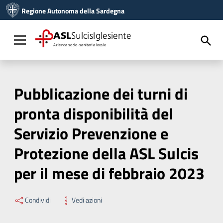
Vai ai contenuti
Regione Autonoma della Sardegna
Vai al menu di navigazione
Vai al footer
ASL
SulcisIglesiente
Toggle navigation
Azienda socio-sanitaria locale
Pubblicazione dei turni di
pronta disponibilità del
Servizio Prevenzione e
Protezione della ASL Sulcis
per il mese di febbraio 2023
Condividi
Vedi azioni