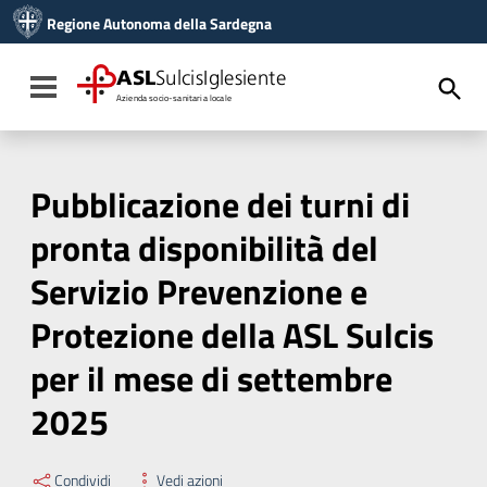
Vai ai contenuti
Regione Autonoma della Sardegna
Vai al menu di navigazione
Vai al footer
ASL
SulcisIglesiente
Toggle navigation
Azienda socio-sanitaria locale
Pubblicazione dei turni di
pronta disponibilità del
Servizio Prevenzione e
Protezione della ASL Sulcis
per il mese di settembre
2025
Condividi
Vedi azioni