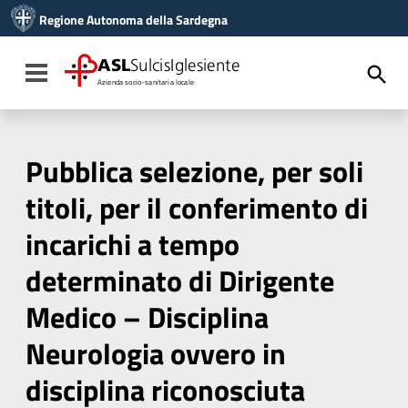
Vai ai contenuti
Regione Autonoma della Sardegna
Vai al menu di navigazione
Vai al footer
ASL
SulcisIglesiente
Toggle navigation
Azienda socio-sanitaria locale
Pubblica selezione, per soli
titoli, per il conferimento di
incarichi a tempo
determinato di Dirigente
Medico – Disciplina
Neurologia ovvero in
disciplina riconosciuta