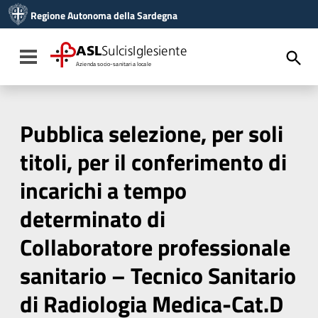
Vai ai contenuti
Regione Autonoma della Sardegna
Vai al menu di navigazione
Vai al footer
ASL
SulcisIglesiente
Toggle navigation
Azienda socio-sanitaria locale
Pubblica selezione, per soli
titoli, per il conferimento di
incarichi a tempo
determinato di
Collaboratore professionale
sanitario – Tecnico Sanitario
di Radiologia Medica-Cat.D