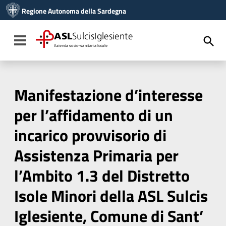
Vai ai contenuti
Regione Autonoma della Sardegna
Vai al menu di navigazione
Vai al footer
ASL
SulcisIglesiente
Toggle navigation
Azienda socio-sanitaria locale
Manifestazione d’interesse
per l’affidamento di un
incarico provvisorio di
Assistenza Primaria per
l’Ambito 1.3 del Distretto
Isole Minori della ASL Sulcis
Iglesiente, Comune di Sant’