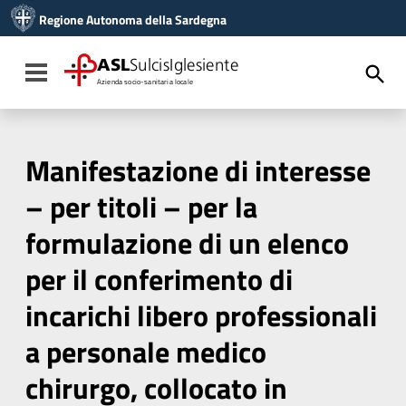
Vai ai contenuti
Regione Autonoma della Sardegna
Vai al menu di navigazione
Vai al footer
ASL
SulcisIglesiente
Toggle navigation
Azienda socio-sanitaria locale
Manifestazione di interesse
– per titoli – per la
formulazione di un elenco
per il conferimento di
incarichi libero professionali
a personale medico
chirurgo, collocato in