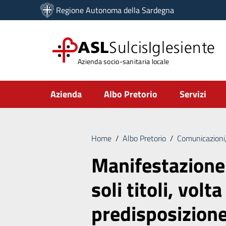
Vai ai contenuti
Regione Autonoma della Sardegna
Vai al menu di navigazione
Vai al footer
ASL
SulcisIglesiente
Azienda socio-sanitaria locale
Submenu
Azienda
Albo Pretorio
Servizi
Home
/
Albo Pretorio
/
Comunicazioni,
Manifestazione 
soli titoli, volta
predisposizione