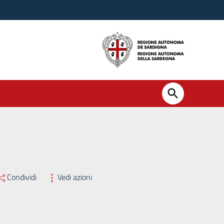
per soli titoli, volta alla predisposizione di un elenco di medici chiru
Condividi
Vedi azioni