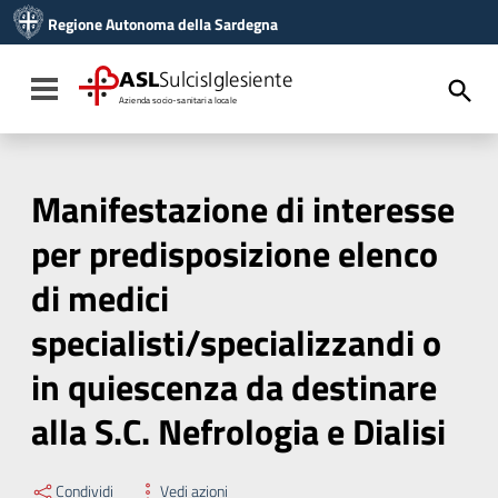
Vai ai contenuti
Regione Autonoma della Sardegna
Vai al menu di navigazione
Vai al footer
ASL
SulcisIglesiente
Toggle navigation
Azienda socio-sanitaria locale
Manifestazione di interesse
per predisposizione elenco
di medici
specialisti/specializzandi o
in quiescenza da destinare
alla S.C. Nefrologia e Dialisi
Condividi
Vedi azioni