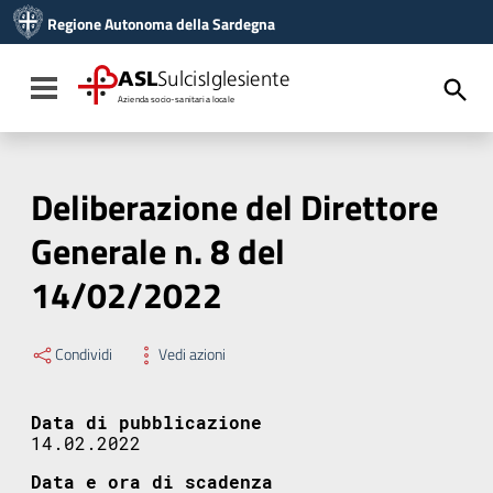
Vai ai contenuti
Regione Autonoma della Sardegna
Vai al menu di navigazione
Vai al footer
ASL
SulcisIglesiente
Toggle navigation
Azienda socio-sanitaria locale
Deliberazione del Direttore
Generale n. 8 del
14/02/2022
Condividi
Vedi azioni
Data di pubblicazione
14.02.2022
Data e ora di scadenza