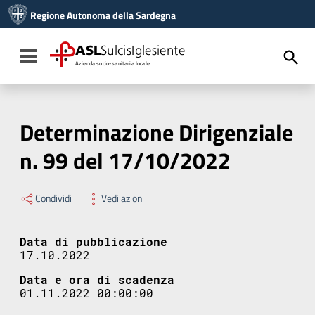
Vai ai contenuti
Regione Autonoma della Sardegna
Vai al menu di navigazione
Vai al footer
ASL
SulcisIglesiente
Toggle navigation
Azienda socio-sanitaria locale
Determinazione Dirigenziale
n. 99 del 17/10/2022
Condividi
Vedi azioni
Data di pubblicazione
17.10.2022
Data e ora di scadenza
01.11.2022 00:00:00