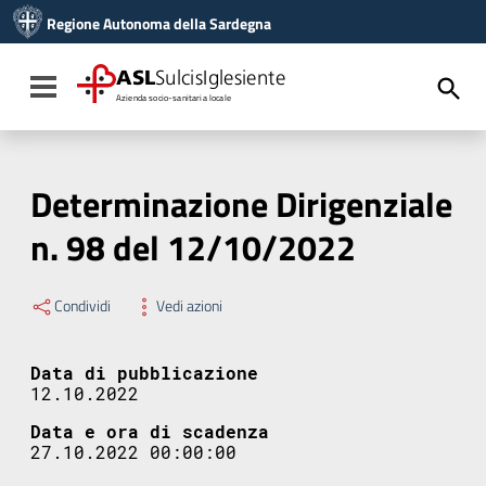
Vai ai contenuti
Regione Autonoma della Sardegna
Vai al menu di navigazione
Vai al footer
ASL
SulcisIglesiente
Toggle navigation
Azienda socio-sanitaria locale
Determinazione Dirigenziale
n. 98 del 12/10/2022
Condividi
Vedi azioni
Data di pubblicazione
12.10.2022
Data e ora di scadenza
27.10.2022 00:00:00