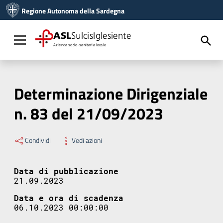
Vai ai contenuti
Regione Autonoma della Sardegna
Vai al menu di navigazione
Vai al footer
ASL
SulcisIglesiente
Toggle navigation
Azienda socio-sanitaria locale
Determinazione Dirigenziale
n. 83 del 21/09/2023
Condividi
Vedi azioni
Data di pubblicazione
21.09.2023
Data e ora di scadenza
06.10.2023 00:00:00