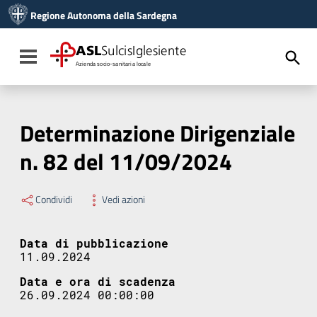
Vai ai contenuti
Regione Autonoma della Sardegna
Vai al menu di navigazione
Vai al footer
ASL
SulcisIglesiente
Toggle navigation
Azienda socio-sanitaria locale
Determinazione Dirigenziale
n. 82 del 11/09/2024
Condividi
Vedi azioni
Data di pubblicazione
11.09.2024
Data e ora di scadenza
26.09.2024 00:00:00