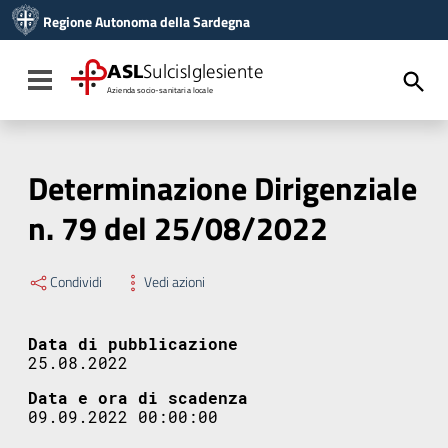
Vai ai contenuti
Regione Autonoma della Sardegna
Vai al menu di navigazione
Vai al footer
ASL
SulcisIglesiente
Toggle navigation
Azienda socio-sanitaria locale
Determinazione Dirigenziale
n. 79 del 25/08/2022
Condividi
Vedi azioni
Data di pubblicazione
25.08.2022
Data e ora di scadenza
09.09.2022 00:00:00