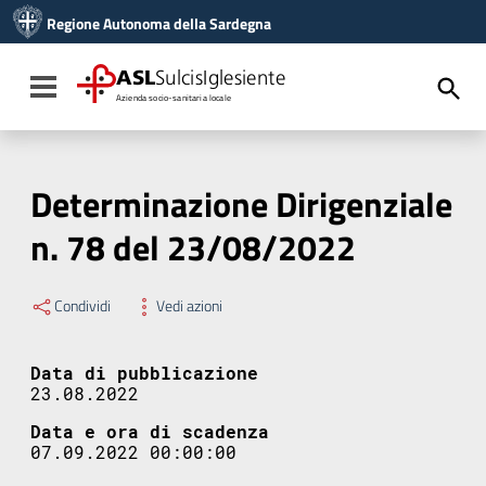
Vai ai contenuti
Regione Autonoma della Sardegna
Vai al menu di navigazione
Vai al footer
ASL
SulcisIglesiente
Toggle navigation
Azienda socio-sanitaria locale
Determinazione Dirigenziale
n. 78 del 23/08/2022
Condividi
Vedi azioni
Data di pubblicazione
23.08.2022
Data e ora di scadenza
07.09.2022 00:00:00