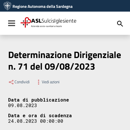
Vai ai contenuti
Regione Autonoma della Sardegna
Vai al menu di navigazione
Vai al footer
ASL
SulcisIglesiente
Toggle navigation
Azienda socio-sanitaria locale
Determinazione Dirigenziale
n. 71 del 09/08/2023
Condividi
Vedi azioni
Data di pubblicazione
09.08.2023
Data e ora di scadenza
24.08.2023 00:00:00