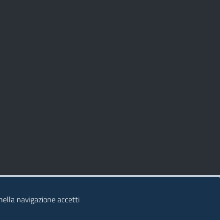
 nella navigazione accetti
© 2026 Regione Autonoma della Sardegna