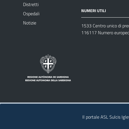
Distretti
NUMERI UTILI
Ospedali
Notizie
1533 Centro unico di pr
116117 Numero europeo 
Note legali
Privacy policy
Contatti 
Il portale ASL Sulcis Igl