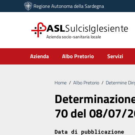
Vai ai contenuti
Regione Autonoma della Sardegna
Vai al menu di navigazione
Vai al footer
ASL
SulcisIglesiente
Azienda socio-sanitaria locale
Submenu
Azienda
Albo Pretorio
Servizi
Home
/
Albo Pretorio
/
Determine Diri
Determinazione 
70 del 08/07/
Data di pubblicazione