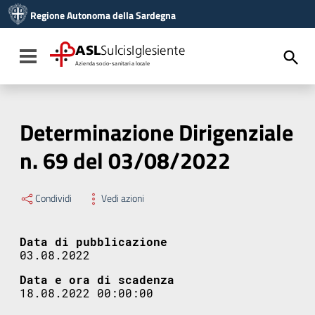
Vai ai contenuti
Regione Autonoma della Sardegna
Vai al menu di navigazione
Vai al footer
ASL
SulcisIglesiente
Toggle navigation
Azienda socio-sanitaria locale
Determinazione Dirigenziale
n. 69 del 03/08/2022
Condividi
Vedi azioni
Data di pubblicazione
03.08.2022
Data e ora di scadenza
18.08.2022 00:00:00