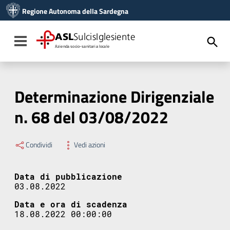
Vai ai contenuti
Regione Autonoma della Sardegna
Vai al menu di navigazione
Vai al footer
ASL
SulcisIglesiente
Toggle navigation
Azienda socio-sanitaria locale
Determinazione Dirigenziale
n. 68 del 03/08/2022
Condividi
Vedi azioni
Data di pubblicazione
03.08.2022
Data e ora di scadenza
18.08.2022 00:00:00