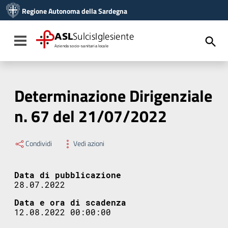
Vai ai contenuti
Regione Autonoma della Sardegna
Vai al menu di navigazione
Vai al footer
ASL
SulcisIglesiente
Toggle navigation
Azienda socio-sanitaria locale
Determinazione Dirigenziale
n. 67 del 21/07/2022
Condividi
Vedi azioni
Data di pubblicazione
28.07.2022
Data e ora di scadenza
12.08.2022 00:00:00