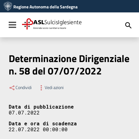
Vai ai contenuti
Regione Autonoma della Sardegna
Vai al menu di navigazione
Vai al footer
ASL
SulcisIglesiente
Toggle navigation
Azienda socio-sanitaria locale
Determinazione Dirigenziale
n. 58 del 07/07/2022
Condividi
Vedi azioni
Data di pubblicazione
07.07.2022
Data e ora di scadenza
22.07.2022 00:00:00