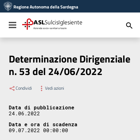
Vai ai contenuti
Regione Autonoma della Sardegna
Vai al menu di navigazione
Vai al footer
ASL
SulcisIglesiente
Toggle navigation
Azienda socio-sanitaria locale
Determinazione Dirigenziale
n. 53 del 24/06/2022
Condividi
Vedi azioni
Data di pubblicazione
24.06.2022
Data e ora di scadenza
09.07.2022 00:00:00