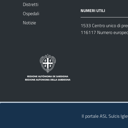
Distretti
NUMERI UTILI
Ospedali
Notizie
1533 Centro unico di pr
116117 Numero europeo 
Note legali
Privacy policy
Contatti 
Il portale ASL Sulcis Igl