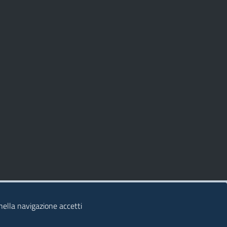
 nella navigazione accetti
© 2026 Regione Autonoma della Sardegna