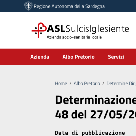
Vai ai contenuti
Regione Autonoma della Sardegna
Vai al menu di navigazione
Vai al footer
ASL
SulcisIglesiente
Azienda socio-sanitaria locale
Submenu
Azienda
Albo Pretorio
Servizi
Home
/
Albo Pretorio
/
Determine Diri
Determinazione 
48 del 27/05/
Data di pubblicazione