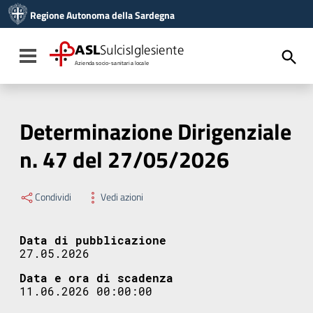
Vai ai contenuti
Regione Autonoma della Sardegna
Vai al menu di navigazione
Vai al footer
ASL
SulcisIglesiente
Toggle navigation
Azienda socio-sanitaria locale
Determinazione Dirigenziale
n. 47 del 27/05/2026
Condividi
Vedi azioni
Data di pubblicazione
27.05.2026
Data e ora di scadenza
11.06.2026 00:00:00