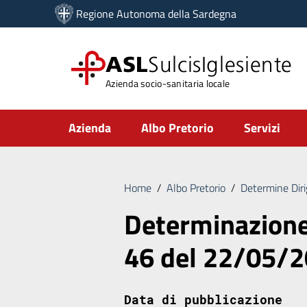
Vai ai contenuti
Regione Autonoma della Sardegna
Vai al menu di navigazione
Vai al footer
ASL
SulcisIglesiente
Azienda socio-sanitaria locale
Submenu
Azienda
Albo Pretorio
Servizi
Home
/
Albo Pretorio
/
Determine Diri
Determinazione 
46 del 22/05/
Data di pubblicazione