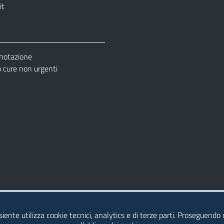
it
enotazione
cure non urgenti
– Ufficio Relazione con il Pubblico (URP)
esiente utilizza cookie tecnici, analytics e di terze parti. Proseguendo