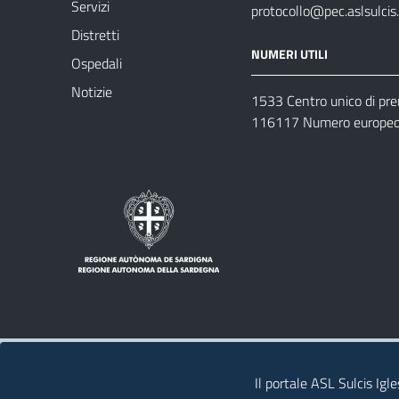
Servizi
protocollo@pec.aslsulcis.
Distretti
NUMERI UTILI
Ospedali
Notizie
1533 Centro unico di pr
116117 Numero europeo 
Note legali
Privacy policy
Contatti 
Il portale ASL Sulcis Igl