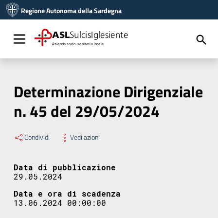
Vai ai contenuti
Regione Autonoma della Sardegna
Vai al menu di navigazione
Vai al footer
ASL
SulcisIglesiente
Toggle navigation
Azienda socio-sanitaria locale
Determinazione Dirigenziale
n. 45 del 29/05/2024
Condividi
Vedi azioni
Data di pubblicazione
29.05.2024
Data e ora di scadenza
13.06.2024 00:00:00