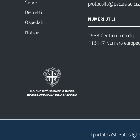
Servizi
protocollo@pec.aslsulcis.
Distretti
NUMERI UTILI
Ospedali
Notizie
1533 Centro unico di pr
116117 Numero europeo 
Note legali
Privacy policy
Contatti 
Il portale ASL Sulcis Igl