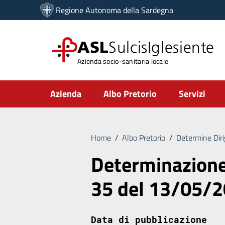
Vai ai contenuti
Regione Autonoma della Sardegna
Vai al menu di navigazione
Vai al footer
ASL
SulcisIglesiente
Azienda socio-sanitaria locale
Submenu
Azienda
Albo Pretorio
Servizi
Home
/
Albo Pretorio
/
Determine Diri
Determinazione 
35 del 13/05/
Data di pubblicazione