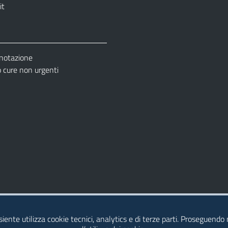
it
enotazione
cure non urgenti
– Ufficio Relazione con il Pubblico (URP)
esiente utilizza cookie tecnici, analytics e di terze parti. Proseguendo