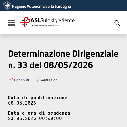
Vai ai contenuti
Regione Autonoma della Sardegna
Vai al menu di navigazione
Vai al footer
ASL
SulcisIglesiente
Toggle navigation
Azienda socio-sanitaria locale
Determinazione Dirigenziale
n. 33 del 08/05/2026
Condividi
Vedi azioni
Data di pubblicazione
08.05.2026
Data e ora di scadenza
23.05.2026 00:00:00