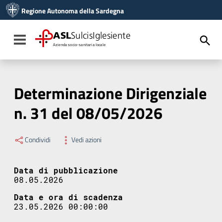
Vai ai contenuti
Regione Autonoma della Sardegna
Vai al menu di navigazione
Vai al footer
ASL
SulcisIglesiente
Toggle navigation
Azienda socio-sanitaria locale
Determinazione Dirigenziale
n. 31 del 08/05/2026
Condividi
Vedi azioni
Data di pubblicazione
08.05.2026
Data e ora di scadenza
23.05.2026 00:00:00