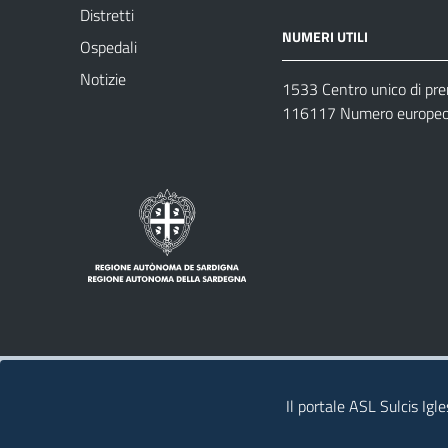
Distretti
NUMERI UTILI
Ospedali
Notizie
1533 Centro unico di pr
116117 Numero europeo 
Note legali
Privacy policy
Contatti 
Il portale ASL Sulcis Igl