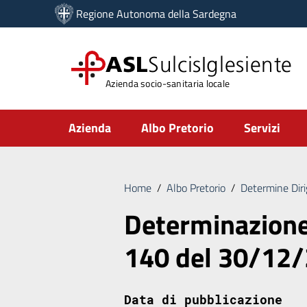
Vai ai contenuti
Regione Autonoma della Sardegna
Vai al menu di navigazione
Vai al footer
ASL
SulcisIglesiente
Azienda socio-sanitaria locale
Submenu
Azienda
Albo Pretorio
Servizi
Home
/
Albo Pretorio
/
Determine Diri
Determinazione 
140 del 30/12
Data di pubblicazione