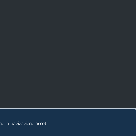
 nella navigazione accetti
© 2026 Regione Autonoma della Sardegna