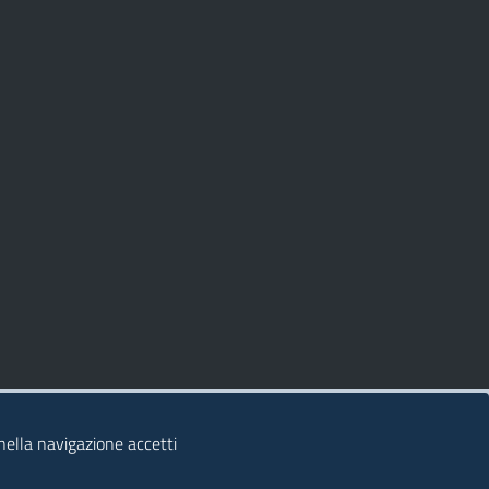
 nella navigazione accetti
© 2026 Regione Autonoma della Sardegna