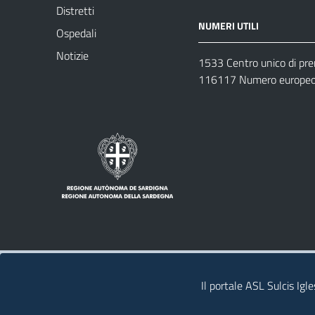
Distretti
NUMERI UTILI
Ospedali
Notizie
1533 Centro unico di pr
116117 Numero europeo 
Note legali
Privacy policy
Contatti 
Il portale ASL Sulcis Igl