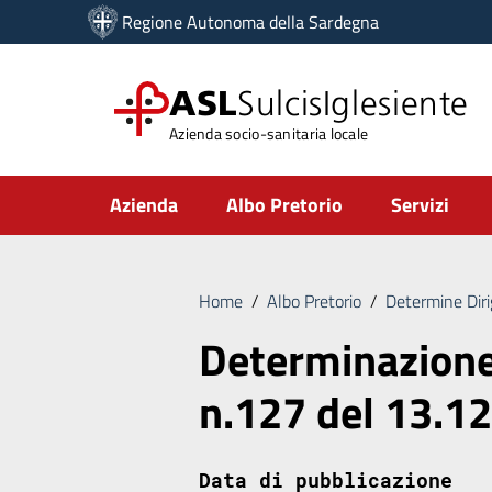
Vai ai contenuti
Regione Autonoma della Sardegna
Vai al menu di navigazione
Vai al footer
ASL
SulcisIglesiente
Azienda socio-sanitaria locale
Submenu
Azienda
Albo Pretorio
Servizi
Home
/
Albo Pretorio
/
Determine Diri
Determinazione
n.127 del 13.1
Data di pubblicazione