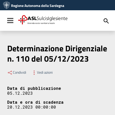
Vai ai contenuti
Regione Autonoma della Sardegna
Vai al menu di navigazione
Vai al footer
ASL
SulcisIglesiente
Toggle navigation
Azienda socio-sanitaria locale
Determinazione Dirigenziale
n. 110 del 05/12/2023
Condividi
Vedi azioni
Data di pubblicazione
05.12.2023
Data e ora di scadenza
20.12.2023 00:00:00