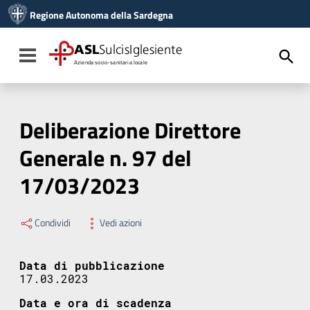
Vai ai contenuti
Regione Autonoma della Sardegna
Vai al menu di navigazione
Vai al footer
ASL
SulcisIglesiente
Toggle navigation
Azienda socio-sanitaria locale
Deliberazione Direttore
Generale n. 97 del
17/03/2023
Condividi
Vedi azioni
Data di pubblicazione
17.03.2023
Data e ora di scadenza