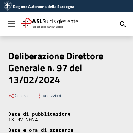
Vai ai contenuti
Regione Autonoma della Sardegna
Vai al menu di navigazione
Vai al footer
ASL
SulcisIglesiente
Toggle navigation
Azienda socio-sanitaria locale
Deliberazione Direttore
Generale n. 97 del
13/02/2024
Condividi
Vedi azioni
Data di pubblicazione
13.02.2024
Data e ora di scadenza