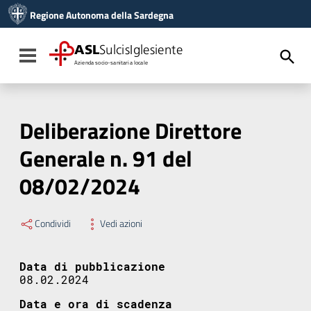
Vai ai contenuti
Regione Autonoma della Sardegna
Vai al menu di navigazione
Vai al footer
ASL
SulcisIglesiente
Toggle navigation
Azienda socio-sanitaria locale
Deliberazione Direttore
Generale n. 91 del
08/02/2024
Condividi
Vedi azioni
Data di pubblicazione
08.02.2024
Data e ora di scadenza