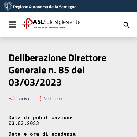
Vai ai contenuti
Regione Autonoma della Sardegna
Vai al menu di navigazione
Vai al footer
ASL
SulcisIglesiente
Toggle navigation
Azienda socio-sanitaria locale
Deliberazione Direttore
Generale n. 85 del
03/03/2023
Condividi
Vedi azioni
Data di pubblicazione
03.03.2023
Data e ora di scadenza