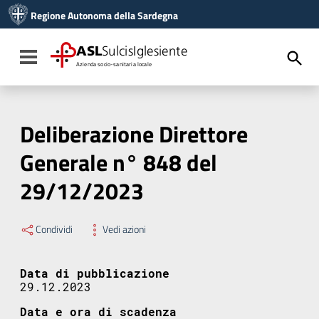
Vai ai contenuti
Regione Autonoma della Sardegna
Vai al menu di navigazione
Vai al footer
ASL
SulcisIglesiente
Toggle navigation
Azienda socio-sanitaria locale
Deliberazione Direttore
Generale n° 848 del
29/12/2023
Condividi
Vedi azioni
Data di pubblicazione
29.12.2023
Data e ora di scadenza