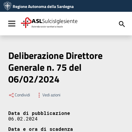
Vai ai contenuti
Regione Autonoma della Sardegna
Vai al menu di navigazione
Vai al footer
ASL
SulcisIglesiente
Toggle navigation
Azienda socio-sanitaria locale
Deliberazione Direttore
Generale n. 75 del
06/02/2024
Condividi
Vedi azioni
Data di pubblicazione
06.02.2024
Data e ora di scadenza