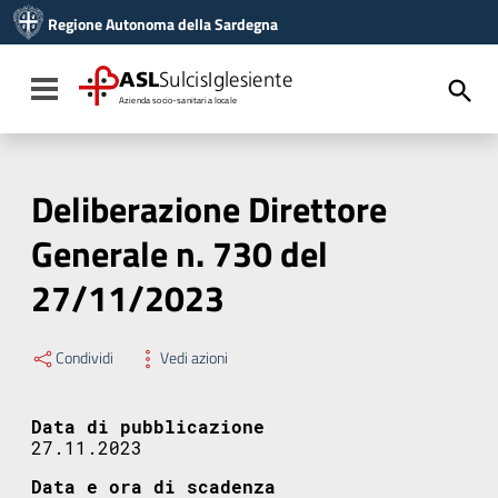
Vai ai contenuti
Regione Autonoma della Sardegna
Vai al menu di navigazione
Vai al footer
ASL
SulcisIglesiente
Toggle navigation
Azienda socio-sanitaria locale
Deliberazione Direttore
Generale n. 730 del
27/11/2023
Condividi
Vedi azioni
Data di pubblicazione
27.11.2023
Data e ora di scadenza