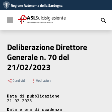
Vai ai contenuti
Regione Autonoma della Sardegna
Vai al menu di navigazione
Vai al footer
ASL
SulcisIglesiente
Toggle navigation
Azienda socio-sanitaria locale
Deliberazione Direttore
Generale n. 70 del
21/02/2023
Condividi
Vedi azioni
Data di pubblicazione
21.02.2023
Data e ora di scadenza