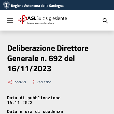
Vai ai contenuti
Regione Autonoma della Sardegna
Vai al menu di navigazione
Vai al footer
ASL
SulcisIglesiente
Toggle navigation
Azienda socio-sanitaria locale
Deliberazione Direttore
Generale n. 692 del
16/11/2023
Condividi
Vedi azioni
Data di pubblicazione
16.11.2023
Data e ora di scadenza