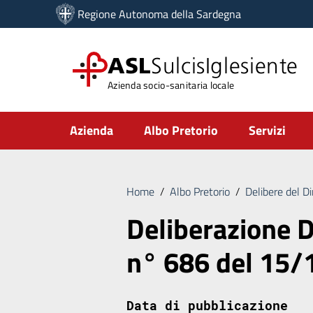
Vai ai contenuti
Regione Autonoma della Sardegna
Vai al menu di navigazione
Vai al footer
ASL
SulcisIglesiente
Azienda socio-sanitaria locale
Submenu
Azienda
Albo Pretorio
Servizi
Home
/
Albo Pretorio
/
Delibere del D
Deliberazione D
n° 686 del 15
Data di pubblicazione