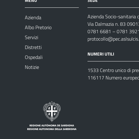
MENU
SEDE
Azienda Socio-sanitaria d
Azienda
Via Dalmazia n. 83 0901
Albo Pretorio
0781 6681 – 0781 392
Servizi
protocollo@pec.aslsulcis.
Distretti
NUMERI UTILI
Ospedali
Notizie
1533 Centro unico di pr
116117 Numero europeo 