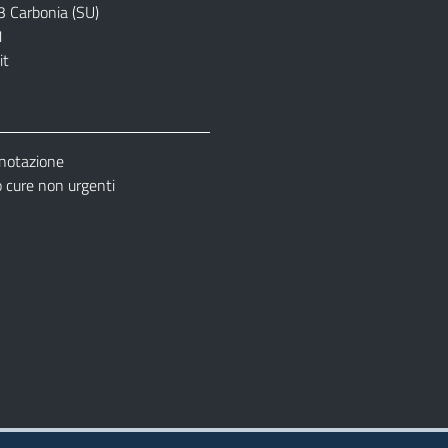
3 Carbonia (SU)
1
it
enotazione
cure non urgenti