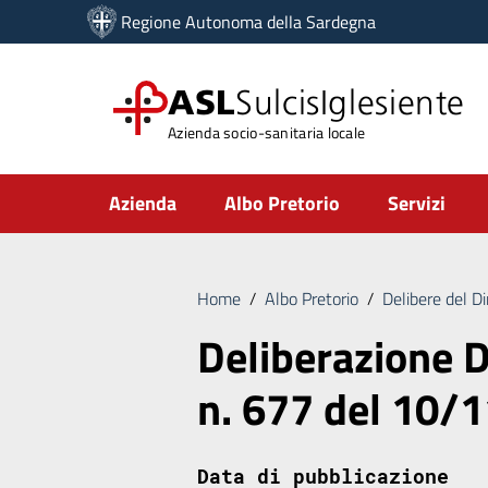
Vai ai contenuti
Regione Autonoma della Sardegna
Vai al menu di navigazione
Vai al footer
ASL
SulcisIglesiente
Azienda socio-sanitaria locale
Submenu
Azienda
Albo Pretorio
Servizi
Home
/
Albo Pretorio
/
Delibere del D
Deliberazione D
n. 677 del 10/
Data di pubblicazione