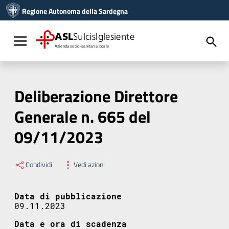
Vai ai contenuti
Regione Autonoma della Sardegna
Vai al menu di navigazione
Vai al footer
ASL
SulcisIglesiente
Toggle navigation
Azienda socio-sanitaria locale
Deliberazione Direttore
Generale n. 665 del
09/11/2023
Condividi
Vedi azioni
Data di pubblicazione
09.11.2023
Data e ora di scadenza