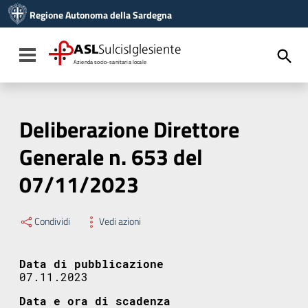
Vai ai contenuti
Regione Autonoma della Sardegna
Vai al menu di navigazione
Vai al footer
ASL
SulcisIglesiente
Toggle navigation
Azienda socio-sanitaria locale
Deliberazione Direttore
Generale n. 653 del
07/11/2023
Condividi
Vedi azioni
Data di pubblicazione
07.11.2023
Data e ora di scadenza