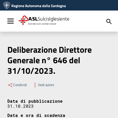
Vai ai contenuti
Regione Autonoma della Sardegna
Vai al menu di navigazione
Vai al footer
ASL
SulcisIglesiente
Toggle navigation
Azienda socio-sanitaria locale
Deliberazione Direttore
Generale n° 646 del
31/10/2023.
Condividi
Vedi azioni
Data di pubblicazione
31.10.2023
Data e ora di scadenza