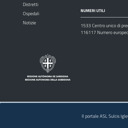
Distretti
NUMERI UTILI
Ospedali
Notizie
1533 Centro unico di pr
116117 Numero europeo 
Note legali
Privacy policy
Contatti 
Il portale ASL Sulcis Igl