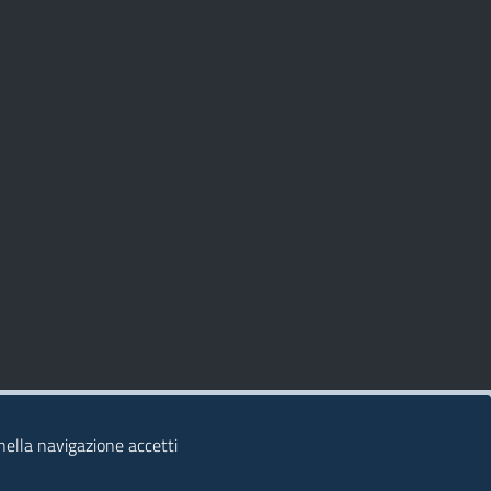
 nella navigazione accetti
© 2026 Regione Autonoma della Sardegna