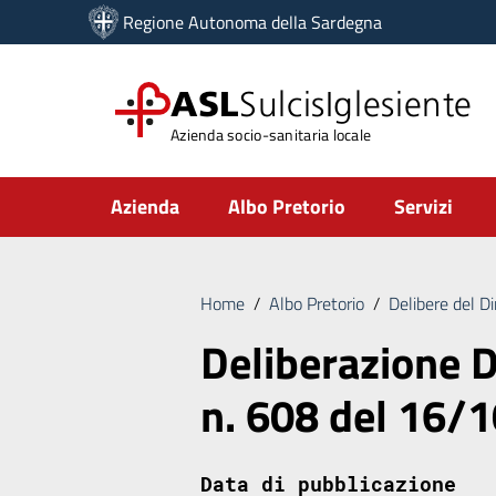
Vai ai contenuti
Regione Autonoma della Sardegna
Vai al menu di navigazione
Vai al footer
ASL
SulcisIglesiente
Azienda socio-sanitaria locale
Submenu
Azienda
Albo Pretorio
Servizi
Home
/
Albo Pretorio
/
Delibere del D
Deliberazione D
n. 608 del 16/
Data di pubblicazione