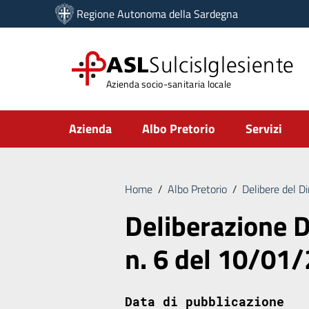
Vai ai contenuti
Regione Autonoma della Sardegna
Vai al menu di navigazione
Vai al footer
ASL
SulcisIglesiente
Azienda socio-sanitaria locale
Submenu
Azienda
Albo Pretorio
Servizi
Home
/
Albo Pretorio
/
Delibere del D
Deliberazione D
n. 6 del 10/01
Data di pubblicazione