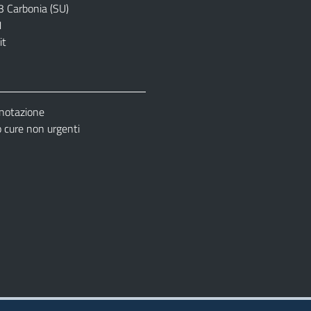
3 Carbonia (SU)
1
it
enotazione
cure non urgenti