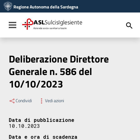
Vai ai contenuti
Regione Autonoma della Sardegna
Vai al menu di navigazione
Vai al footer
ASL
SulcisIglesiente
Toggle navigation
Azienda socio-sanitaria locale
Deliberazione Direttore
Generale n. 586 del
10/10/2023
Condividi
Vedi azioni
Data di pubblicazione
10.10.2023
Data e ora di scadenza