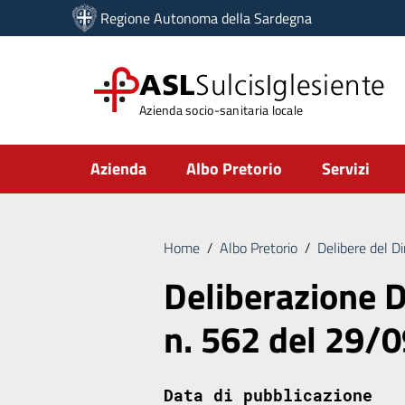
Vai ai contenuti
Regione Autonoma della Sardegna
Vai al menu di navigazione
Vai al footer
ASL
SulcisIglesiente
Azienda socio-sanitaria locale
Submenu
Azienda
Albo Pretorio
Servizi
Home
/
Albo Pretorio
/
Delibere del D
Deliberazione D
n. 562 del 29/
Data di pubblicazione