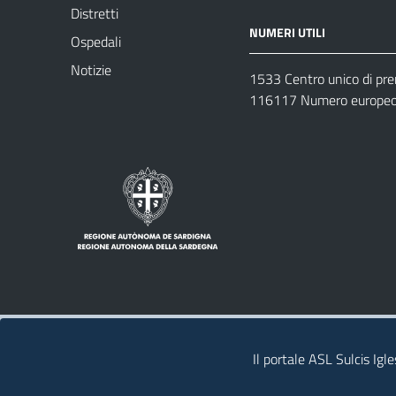
Distretti
NUMERI UTILI
Ospedali
Notizie
1533 Centro unico di pr
116117 Numero europeo 
Note legali
Privacy policy
Contatti 
Il portale ASL Sulcis Igl