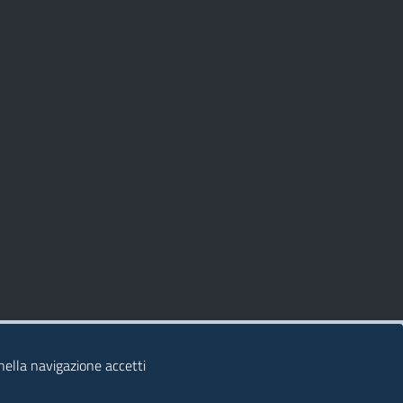
 nella navigazione accetti
© 2026 Regione Autonoma della Sardegna